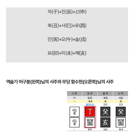
삼합(三合)
이란, 세 가지가 어울려 딱 들어맞는다는 뜻으로, 홍어 삼합,
장흥 삼합처럼 사주 내에서 잘 어우러지는 세 가지의 동물을 뜻한다. (어
렵게 설명하자면 오행의 생왕사절(生旺死絶)을 묶은 것이나, 재미로 보
는 글이기 때문에 긴 설명은 생략한다.)
자(子)+진(辰)+신(申)
축(丑)+사(巳)+유(酉)
인(寅)+오(午)+술(戌)
묘(卯)+미(未)+해(亥)
역술가 허구봉(왼쪽)님의 사주와 무당 함수현(오른쪽)님의 사주