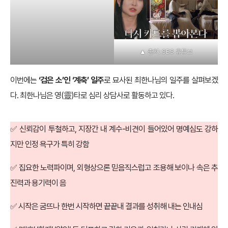
▲ 출처: SBS 유튜브
▲ 출처 : SBS 유튜브
이번에는
‘검은 소’인 ‘
계축
’ 일주
로 묘사된 최한나님의 일주를 살펴보겠
다. 최한나님은 영(靈)타로 심리 상담사로 활동하고 있다.
✅ 신뢰감이 투철하고, 지장간 내 계수-비견이 들어있어 명예심도 강하
지만 인정 욕구가 특히 강함
✅ 집요한 노력파이며, 외형상으론 믿음직스럽고 조용해 보이나 속은 추
진력과 용기력이 음
✅ 시작은 굼뜨나 한번 시작하면 끝끝내 결과를 성취해 내는 인내심