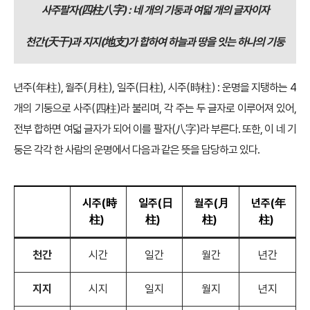
사주팔자(四柱八字) : 네 개의 기둥과 여덟 개의 글자이자
천간(天干)과 지지(地支)가 합하여 하늘과 땅을 잇는 하나의 기둥
년주(年柱), 월주(月柱), 일주(日柱), 시주(時柱) : 운명을 지탱하는 4
개의 기둥으로 사주(四柱)라 불리며, 각 주는 두 글자로 이루어져 있어,
전부 합하면 여덟 글자가 되어 이를 팔자(八字)라 부른다. 또한, 이 네 기
둥은 각각 한 사람의 운명에서 다음과 같은 뜻을 담당하고 있다.
시주(時
일주(日
월주(月
년주(年
柱)
柱)
柱)
柱)
천간
시간
일간
월간
년간
지지
시지
일지
월지
년지