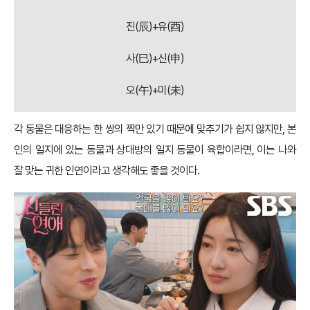
자(子)+축(丑)
인(寅)+해(亥)
묘(卯)+술(戌)
진(辰)+유(酉)
사(巳)+신(申)
오(午)+미(未)
각 동물은 대응하는 한 쌍의 짝만 있기 때문에 맞추기가 쉽지 않지만, 본
인의 일지에 있는 동물과 상대방의 일지 동물이 육합이라면, 이는 나와
잘 맞는 귀한 인연이라고 생각해도 좋을 것이다.