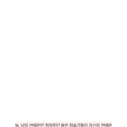
늘, 남의 연애운만 점쳐주던 용한 점술가들이 자신의 연애운