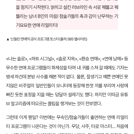
을 점치기 시작한다. 얽히고 설킨 러브라인 속 서로 꿰뚫고 꿰
뚫리는 남녀 8인의 마음! 점술가들의 촉과 감이 난무하는 기
기묘묘한 연애 리얼리티!
▲ ‘신들린 연애’의 공식 프로그램 포스터 (출처: SBS 웹사이트)
<나는 솔로>, <하트 시그널>, <솔로 지옥>, <환승 연애>, <연애 남매> 등
무수한 연애 프로그램들이 화제성을 타며 내 귀를 스쳐 갈 때에도 기자는
맹세 하건데 본방 사수를 해본 적이 없다. 물론, 잘생기고 예쁜 연예인 못
지않은 비주얼의 일반인들이 모니터에 등장해 한껏 끼를 부리며 사랑에
빠진 듯한 표정을 지을 때는 덩달아 설레기도 했다. 하지만 이따금 유튜
브 알고리즘에 떠오르는 클립을 챙겨보는 것이 전부였다.
그런데 이게 웬일? 이번에는 무속인/점술가들이 출연하는 연애 리얼리
티 프로그램이 나온다는 것이 아닌가. 무당, 사주, 타로 마스터… 처음에