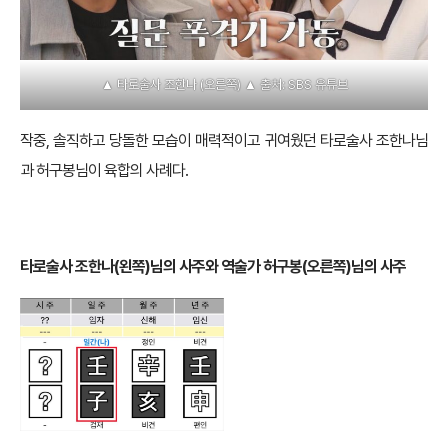
▲ 타로술사 조한나 (오른쪽) ▲ 출처: SBS 유튜브
작중, 솔직하고 당돌한 모습이 매력적이고 귀여웠던 타로술사 조한나님
과 허구봉님이 육합의 사례다.
타로술사 조한나(왼쪽)님의 사주와 역술가 허구봉(오른쪽)님의 사주