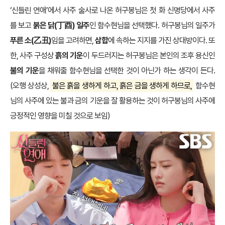
‘신들린 연애’에서 사주 술사로 나온 허구봉님은 첫 화 신명당에서 사주
를 보고
붉은 닭(丁酉) 일주
인 함수현님을 선택했다. 허구봉님의 일주가
푸른 소(乙丑)
임을 고려하면,
삼합
에 속하는 지지를 가진 상대방이다. 또
한, 사주 구성상
흙의 기운
이 두드러지는 허구봉님은 본인의 조후 용신인
불의 기운
을 채워줄 함수현님을 선택한 것이 아닌가 하는 생각이 든다.
(오행 상성상,
불은 흙을 생하게 하고, 흙은 금을 생하게 하므로,
함수현
님의 사주에 있는 불과 금의 기운을 잘 활용하는 것이 허구봉님의 사주에
긍정적인 영향을 미칠 것으로 보임)