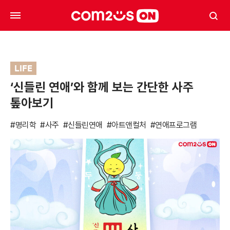
LIFE
‘신들린 연애’와 함께 보는 간단한 사주
톺아보기
#명리학
#사주
#신들린연애
#아트앤컬처
#연애프로그램