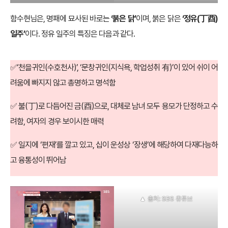
함수현님은, 명패에 묘사된 바로는
‘붉은 닭’
이며, 붉은 닭은
‘정유(
丁酉
)
일주’
이다. 정유 일주의 특징은 다음과 같다.
✅‘천을귀인(수호천사)’, ‘문창귀인(지식욕, 학업성취 有)’이 있어 쉬이 어
려움에 빠지지 않고 총명하고 명석함
✅ 불(
丁
)로 다듬어진 금(
酉
)으로, 대체로 남녀 모두 용모가 단정하고 수
려함, 여자의 경우 보이시한 매력
✅ 일지에 ‘편재’를 깔고 있고, 십이 운성상 ‘장생’에 해당하여 다재다능하
고 융통성이 뛰어남