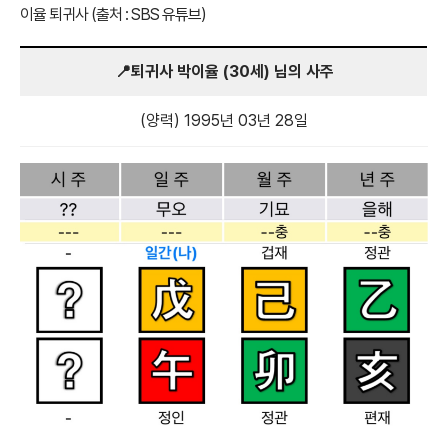
이율 퇴귀사 (출처 : SBS 유튜브)
📍퇴귀사 박이율 (30세) 님의 사주
(양력) 1995년 03년 28일