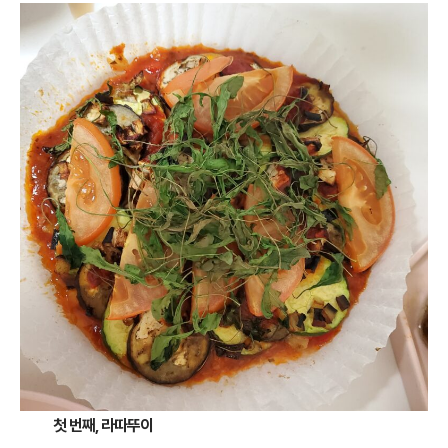
첫 번째, 라따뚜이