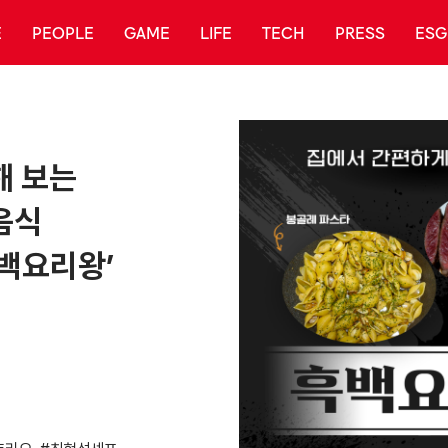
E
PEOPLE
GAME
LIFE
TECH
PRESS
ESG
해 보는
음식
백요리왕’