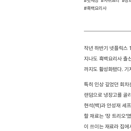
#맛세상
#자취요리
#장
#흑백요리사
작년 하반기 넷플릭스 
지나도 흑백요리사 출신
까지도 활성화됐다. 기
특히 인상 깊었던 회차는
랜덤으로 냉장고를 골라
현석(백)과 안성재 셰
할 재료는 ‘장 트리오’
이 쓰이는 재료라 집에