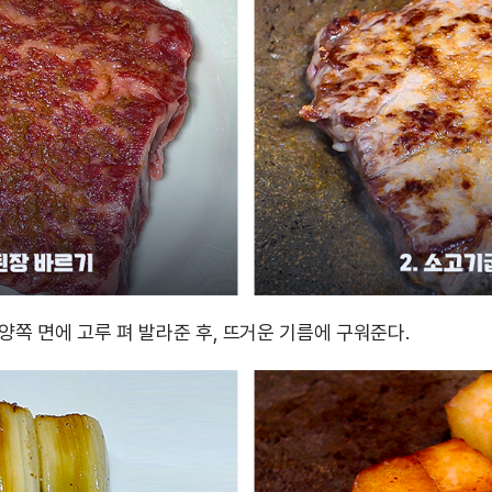
양쪽 면에 고루 펴 발라준 후, 뜨거운 기름에 구워준다.