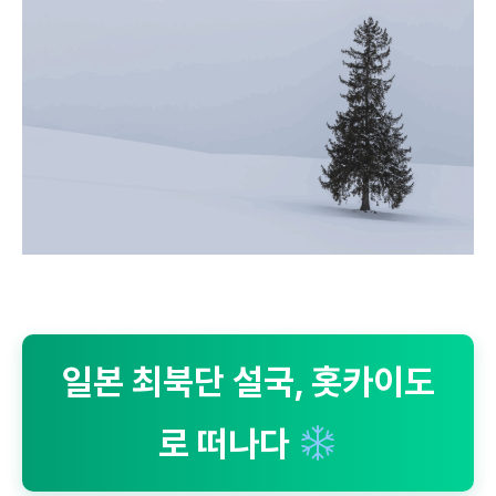
일본 최북단 설국, 홋카이도
로 떠나다