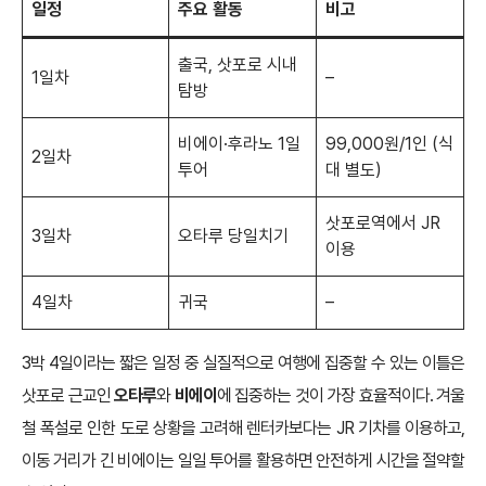
일정
주요 활동
비고
출국, 삿포로 시내
1일차
–
탐방
비에이·후라노 1일
99,000원/1인 (식
2일차
투어
대 별도)
삿포로역에서 JR
3일차
오타루 당일치기
이용
4일차
귀국
–
3박 4일이라는 짧은 일정 중 실질적으로 여행에 집중할 수 있는 이틀은
삿포로 근교인
오타루
와
비에이
에 집중하는 것이 가장 효율적이다. 겨울
철 폭설로 인한 도로 상황을 고려해 렌터카보다는 JR 기차를 이용하고,
이동 거리가 긴 비에이는 일일 투어를 활용하면 안전하게 시간을 절약할