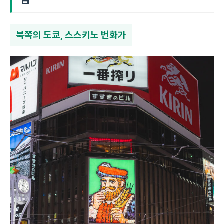
북쪽의 도쿄, 스스키노 번화가