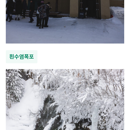
흰수염폭포