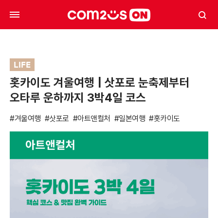
LIFE
홋카이도 겨울여행 | 삿포로 눈축제부터
오타루 운하까지 3박4일 코스
#겨울여행
#삿포로
#아트앤컬처
#일본여행
#홋카이도