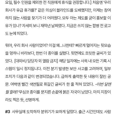
요일, 필수 인원을 제외한 전 직원에게 휴식을 권장합니다.] 처음엔 ‘우리
회사가 유급 휴가를?’ 같은 의심이 블라인드를 도배했지만, 이제는 참여
하지 않는 사람을 찾기가 더 어려웠다. 모두 아는 제도를 굳이 홍보할 이
유가 있나? 자세히 보니 재작년 날짜였다. 지금은 쓰지 않는 합병 전 로고
도 눈에 띄었다.
뭐야, 우리 회사 사람이었어? 이걸 왜…나한테? 빠르게 멀어지는 뒷모습
을 멍하니 바라보다, 한번 더 종이를 살폈다. 뒷면에도 흐릿한 글씨가 있
었다. [대외비/ 담당자 외 열람 금지] 해당 일자에는 사옥 내 모든 기록 시
스템이 일시 정지됩니다. 이전 분기 발생한 보안 사고를 고려하여, 일부
조치가 다음과 같이 변경되었습니다. 급하게 출력한 듯 내용이 잘린 공
문. 여백엔 빨간 색연필로 휘갈긴 글씨가 한 줄 적혀 있었다.
-이번 달엔
뭘 할래?
무심코 종이를 문지른 손끝에 붉은 자국이 남았다. 마치 지장이
라도 찍은 듯, 선명하게.
#3
사무실에 도착하자 분위기가 묘하게 달랐다. 출근 시간인데도 사람