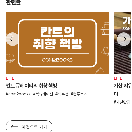
관련글
LIFE
LIFE
칸트 큐레이터의 취향 책방
가산 지유
다
com2books
북큐레이션
책추천
컴투북스
가산맛집
이전으로 가기