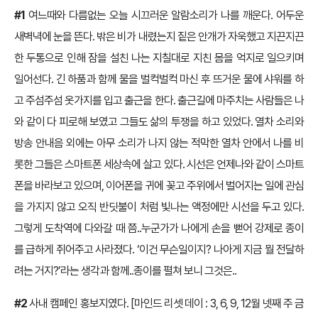
#1
여느때와 다름없는 오늘 시끄러운 알람소리가 나를 깨운다. 어두운
새벽녁에 눈을 뜬다. 밖은 비가 내렸는지 짙은 안개가 자욱했고 지끈지끈
한 두통으로 인해 잠을 설친 나는 지칠대로 지친 몸을 억지로 일으키며
일어선다. 긴 하품과 함께 물을 벌컥벌컥 마신 후 뜨거운 물에 샤워를 하
고 주섬주섬 옷가지를 입고 출근을 한다. 출근길에 마주치는 사람들은 나
와 같이 다 피로해 보였고 그들도 삶의 투쟁을 하고 있었다. 열차 소리와
방송 안내음 외에는 아무 소리가 나지 않는 적막한 열차 안에서 나를 비
롯한 그들은 스마트폰 세상속에 살고 있다. 시선은 언제나와 같이 스마트
폰을 바라보고 있으며, 이어폰을 귀에 꽂고 주위에서 벌어지는 일에 관심
을 가지지 않고 오직 반딧불이 처럼 빛나는 액정에만 시선을 두고 있다.
그렇게 도착역에 다와갈 때 쯤..누군가가 나에게 손을 뻗어 강제로 종이
를 급하게 쥐어주고 사라졌다. ‘이건 무슨일이지? 나아게 지금 뭘 전달하
려는 거지?’라는 생각과 함께..종이를 펼쳐 보니 그것은..
#2
사내 캠페인 홍보지였다. [마인드 리셋 데이 : 3, 6, 9, 12월 넷째 주 금