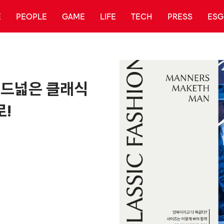
E
PEOPLE
GAME
LIFE
TECH
PRESS
ESG
 드넓은 클래식
!