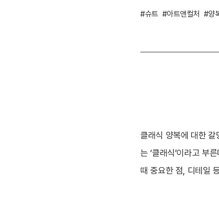
#슈트
#아트앤컬처
#양
클래식 양복에 대한 갈
는 ‘클래식’이라고 부른
때 중요한 점, 디테일