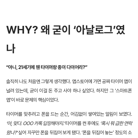
WHY? 왜 굳이 ‘아날로그’였
나
“아니, 21세기에 웬 타이머랑 종이 다이어리?”
솔직히 나도 처음엔 그렇게 생각했다. 앱스토어에 가면 공짜 타이머 앱이
널려 있는데, 굳이 이걸 돈 주고 사야 하나 싶었다. 하지만 그 ‘스마트폰
앱’이 바로 문제의 핵심이었다.
타이머를 맞추려고 폰을 드는 순간, 어김없이 쌓여있는 알림이 보였다.
‘아, 맞다. OOO 카톡 답장해야지.’
타이머를 켠 후에도
‘혹시 뭐 급한 연락
왔나?’
싶어 자꾸만 폰을 뒤집어 보게 됐다. ‘폰을 뒤집어 놓는’ 정도의 소