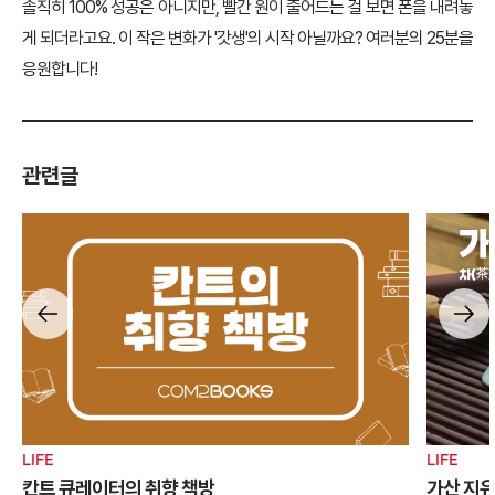
솔직히 100% 성공은 아니지만, 빨간 원이 줄어드는 걸 보면 폰을 내려놓
게 되더라고요. 이 작은 변화가 '갓생'의 시작 아닐까요? 여러분의 25분을
응원합니다!
관련글
LIFE
LIFE
칸트 큐레이터의 취향 책방
가산 지유