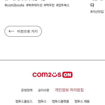
다
com2books
북큐레이션
책추천
컴투북스
가산맛집
이전으로 가기
개인정보 처리방침
운영정책
공지사항
컴투스홀딩스
컴투스
컴투스플랫폼
컴투스 채용