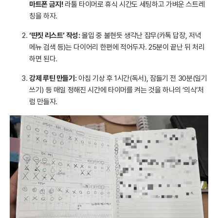
마트폰 금지!
라툴 타이머로 휴식 시간도 세팅하고 가벼운 스트레
칭을 하자.
‘딴짓 리스트’ 작성:
몰입 중 불현듯 생각난 잡무(카톡 답장, 저녁
메뉴 검색 등)는 다이어리 한편에 적어두자. 25분이 끝난 뒤 처리
하면 된다.
강제 루틴 만들기:
아침 기상 후 1시간(독서), 잠들기 전 30분(일기
쓰기) 등 매일 정해진 시간에 타이머를 켜는 것을 하나의 ‘의식’처
럼 만들자.