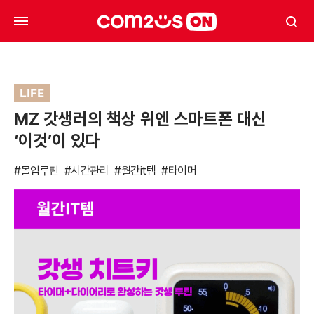
LIFE
MZ 갓생러의 책상 위엔 스마트폰 대신
‘이것’이 있다
#몰입루틴
#시간관리
#월간it템
#타이머