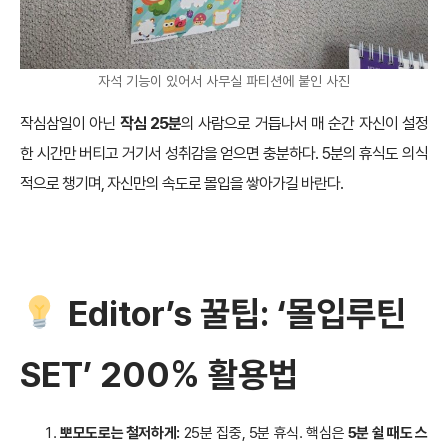
자석 기능이 있어서 사무실 파티션에 붙인 사진
작심삼일이 아닌
작심 25분
의 사람으로 거듭나서 매 순간 자신이 설정
한 시간만 버티고 거기서 성취감을 얻으면 충분하다. 5분의 휴식도 의식
적으로 챙기며, 자신만의 속도로 몰입을 쌓아가길 바란다.
Editor’s 꿀팁: ‘몰입루틴
SET’ 200% 활용법
뽀모도로는 철저하게:
25분 집중, 5분 휴식. 핵심은
5분 쉴 때도 스