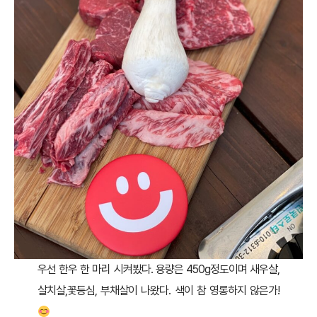
우선 한우 한 마리 시켜봤다. 용량은 450g정도이며 새우살,
살치살,꽃등심, 부채살이 나왔다. 색이 참 영롱하지 않은가!