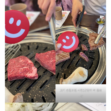
고기 손질과정 사진(군침이 싹 돌죠
~?)