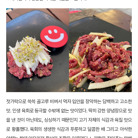
젓가락으로 쓱쓱 골고루 비벼서 먹자 입안을 장악하는 담백하고 고소한
맛. 인생 육회로 등극할 수밖에 없는 맛이었다. 딱히 강한 양념장으로 맛
을 낸 것이 아닌데도, 싱싱하기 때문인지 고기 자체의 식감과 육질 맛으
로 황홀했다. 육회의 생생한 식감과 푸릇하고 달콤한 배 그리고 아삭한