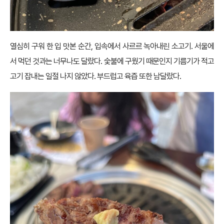
열심히 구워 한 입 맛본 순간, 입속에서 사르르 녹아내린 소고기. 서울에
서 먹던 것과는 너무나도 달랐다. 숯불에 구웠기 때문인지 기름기가 적고
고기 잡내는 일절 나지 않았다. 부드럽고 육즙 또한 남달랐다.