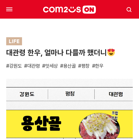
LIFE
대관령 한우, 얼마나 다를까 했더니
#강원도
#대관령
#맛세상
#용산골
#평창
#한우