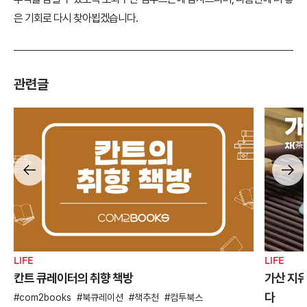
은 기회로 다시 찾아뵙겠습니다.
관련글
LIFE
LIFE
칸트 큐레이터의 취향 책방
가산 지유
다
com2books
북큐레이션
책추천
컴투북스