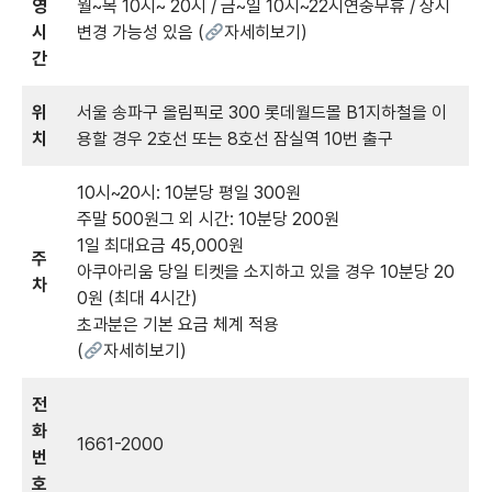
영
월~목 10시~ 20시 / 금~일 10시~22시연중무휴 / 상시
시
변경 가능성 있음 (
자세히보기
)
간
위
서울 송파구 올림픽로 300 롯데월드몰 B1지하철을 이
치
용할 경우 2호선 또는 8호선 잠실역 10번 출구
10시~20시: 10분당 평일 300원
주말 500원그 외 시간: 10분당 200원
1일 최대요금 45,000원
주
아쿠아리움 당일 티켓을 소지하고 있을 경우 10분당 20
차
0원 (최대 4시간)
초과분은 기본 요금 체계 적용
(
자세히보기
)
전
화
1661-2000
번
호