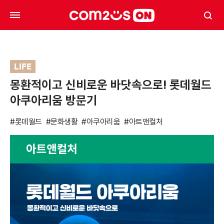
LIFE
몽환적이고 신비로운 바닷속으로! 롯데월드
아쿠아리움 방문기
#롯데월드
#문화생활
#아쿠아리움
#아트앤컬처