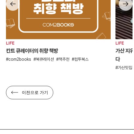
LIFE
LIFE
칸트 큐레이터의 취향 책방
가산 지유
다
com2books
북큐레이션
책추천
컴투북스
가산맛집
이전으로 가기