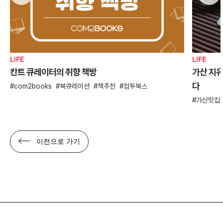
LIFE
LIFE
칸트 큐레이터의 취향 책방
가산 지유
다
com2books
북큐레이션
책추천
컴투북스
가산맛집
이전으로 가기