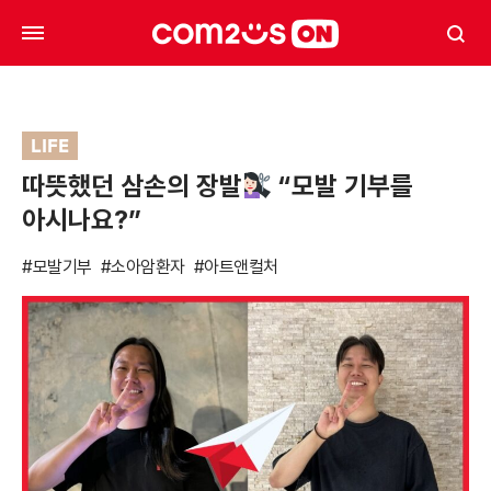
LIFE
따뜻했던 삼손의 장발
“모발 기부를
아시나요?”
#모발기부
#소아암환자
#아트앤컬처