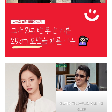
© JTBC 예능 프로그램 ‘짠당포’ 방
송화면