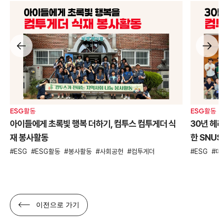
ESG활동
ESG활동
아이들에게 초록빛 행복 더하기, 컴투스 컴투게더 식
30년 헤
재 봉사활동
한 SNU
ESG
ESG활동
봉사활동
사회공헌
컴투게더
ESG
이전으로 가기