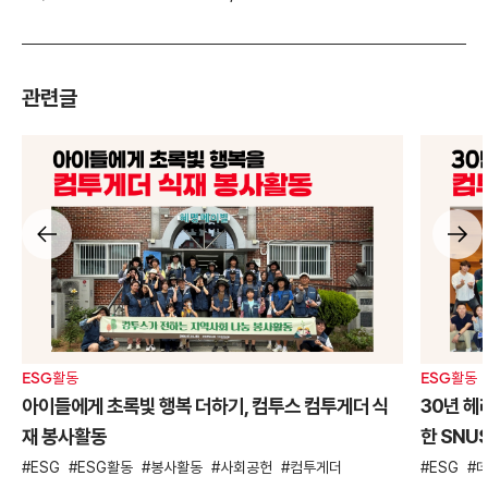
관련글
ESG활동
ESG활동
아이들에게 초록빛 행복 더하기, 컴투스 컴투게더 식
30년 헤
재 봉사활동
한 SNU
ESG
ESG활동
봉사활동
사회공헌
컴투게더
ESG