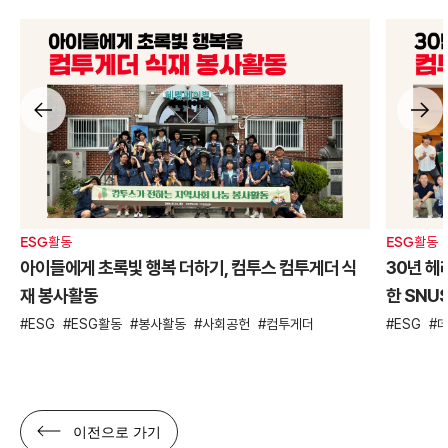
ESG활동
ESG활동
아이들에게 초록빛 행복 더하기, 컴투스 컴투게더 식
30년 헤
재 봉사활동
한 SNU
ESG
ESG활동
봉사활동
사회공헌
컴투게더
ESG
이전으로 가기