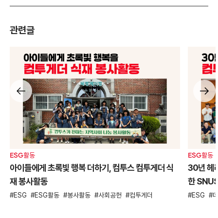
관련글
ESG활동
ESG활동
아이들에게 초록빛 행복 더하기, 컴투스 컴투게더 식
30년 헤
재 봉사활동
한 SNU
ESG
ESG활동
봉사활동
사회공헌
컴투게더
ESG