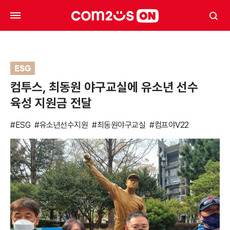
ESG
컴투스, 최동원 야구교실에 유소년 선수
육성 지원금 전달
#ESG
#유소년선수지원
#최동원야구교실
#컴프야V22