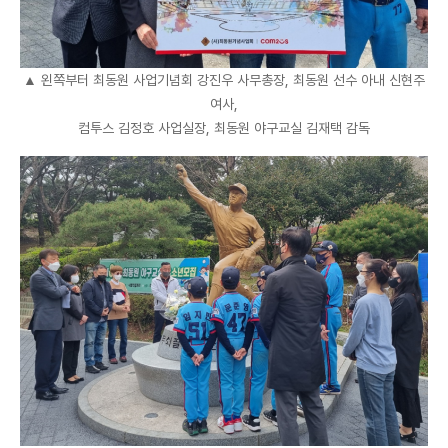
▲
왼쪽부터 최동원 사업기념회 강진우 사무총장, 최동원 선수 아내 신현주
여사,
컴투스 김정호 사업실장, 최동원 야구교실 김재택 감독