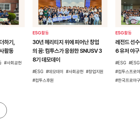
ESG활동
ESG활동
더하기,
30년 헤리티지 위에 피어난 창업
레전드 선수들
봉사활동
의 꿈: 컴투스가 응원한 SNUSV 3
6 유저 야구
8기 데모데이
동
사회공헌
ESG
ES
ESG
데모데이
사회공헌
창업지원
컴투스프로야
컴투스후원
한국프로야