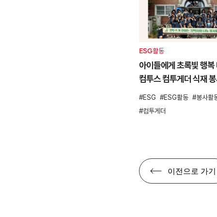
ESG활동
아이들에게 초록빛 행복 
컴투스 컴투게더 식재 
ESG
ESG활동
봉사활
컴투게더
이전으로 가기