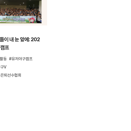
ESG활동
이 내 눈 앞에: 202
안양천을 걸으며 환경을 지키다,
 캠프
컴투스 플로깅 봉사활동
G활동
유저야구캠프
ESG
ESG활동
봉사활동
플로깅
구V
환경보호
구은퇴선수협회