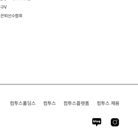
구V
환경보호
구은퇴선수협회
컴투스홀딩스
컴투스
컴투스플랫폼
컴투스 채용