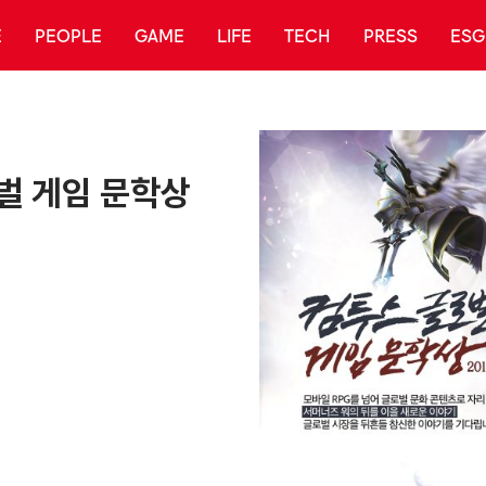
E
PEOPLE
GAME
LIFE
TECH
PRESS
ESG
벌 게임 문학상