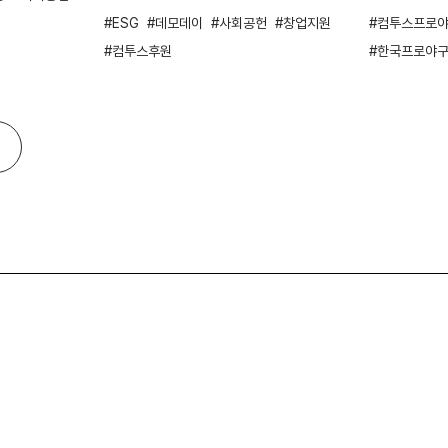
ESG
데모데이
사회공헌
창업지원
컴투스프로야
컴투스후원
한국프로야