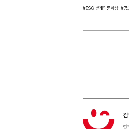
#ESG
#게임문학상
#공
컴
컴