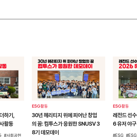
ESG활동
ESG활동
더하기,
30년 헤리티지 위에 피어난 창업
레전드 선수들
봉사활동
의 꿈: 컴투스가 응원한 SNUSV 3
6 유저 야구
8기 데모데이
동
사회공헌
ESG
ES