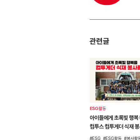
관련글
ESG활동
아이들에게 초록빛 행복 
컴투스 컴투게더 식재 
ESG
ESG활동
봉사활