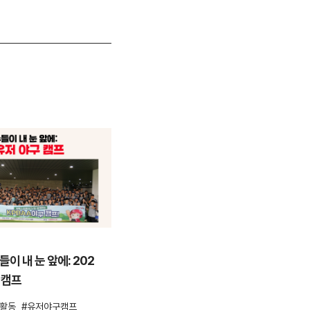
ESG활동
이 내 눈 앞에: 202
안양천을 걸으며 환경을 지키다,
 캠프
컴투스 플로깅 봉사활동
G활동
유저야구캠프
ESG
ESG활동
봉사활동
플로깅