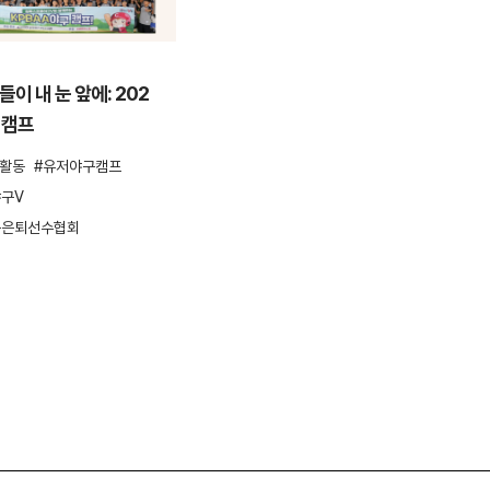
ESG활동
이 내 눈 앞에: 202
안양천을 걸으며 환경을 지키다,
 캠프
컴투스 플로깅 봉사활동
G활동
유저야구캠프
ESG
ESG활동
봉사활동
플로깅
구V
환경보호
구은퇴선수협회