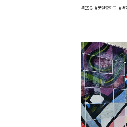
#ESG
#문일중학교
#벽