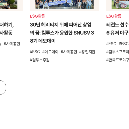
ESG활동
ESG활동
더하기,
30년 헤리티지 위에 피어난 창업
레전드 선수들
봉사활동
의 꿈: 컴투스가 응원한 SNUSV 3
6 유저 야구
8기 데모데이
동
사회공헌
ESG
ES
ESG
데모데이
사회공헌
창업지원
컴투스프로야
컴투스후원
한국프로야