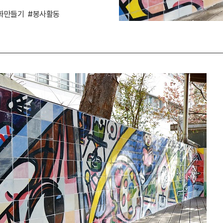
화만들기
#봉사활동