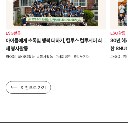
ESG활동
ESG활동
아이들에게 초록빛 행복 더하기, 컴투스 컴투게더 식
30년 헤
재 봉사활동
한 SNU
ESG
ESG활동
봉사활동
사회공헌
컴투게더
ESG
이전으로 가기