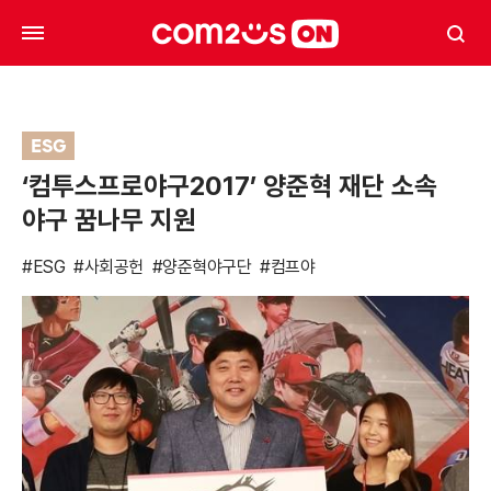
ESG
‘컴투스프로야구2017’ 양준혁 재단 소속
야구 꿈나무 지원
#ESG
#사회공헌
#양준혁야구단
#컴프야