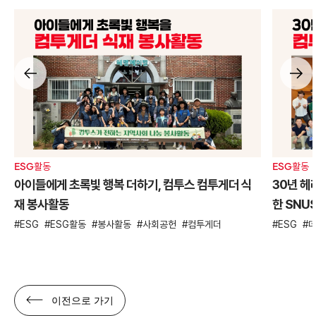
ESG활동
ESG활동
아이들에게 초록빛 행복 더하기, 컴투스 컴투게더 식
30년 헤
재 봉사활동
한 SNU
ESG
ESG활동
봉사활동
사회공헌
컴투게더
ESG
이전으로 가기