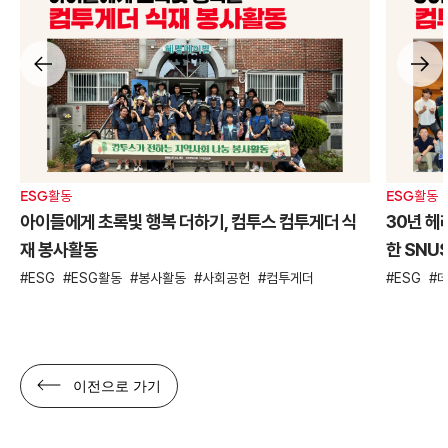
ESG활동
ESG활동
아이들에게 초록빛 행복 더하기, 컴투스 컴투게더 식
30년 헤
재 봉사활동
한 SNU
ESG
ESG활동
봉사활동
사회공헌
컴투게더
ESG
이전으로 가기