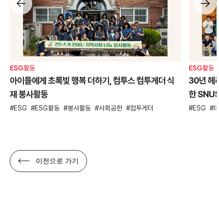
ESG활동
ESG활동
아이들에게 초록빛 행복 더하기, 컴투스 컴투게더 식
30년 헤
재 봉사활동
한 SNU
ESG
ESG활동
봉사활동
사회공헌
컴투게더
ESG
이전으로 가기