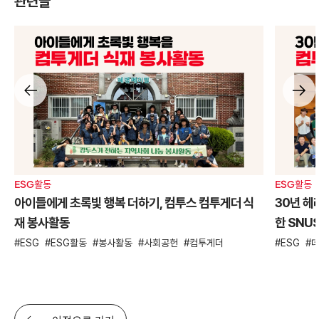
관련글
ESG활동
ESG활동
아이들에게 초록빛 행복 더하기, 컴투스 컴투게더 식
30년 헤
재 봉사활동
한 SNU
ESG
ESG활동
봉사활동
사회공헌
컴투게더
ESG
이전으로 가기