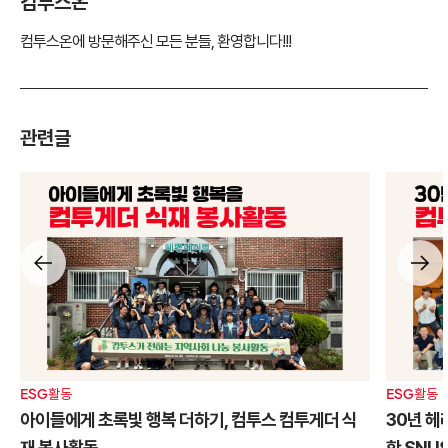
컴투스온
컴투스온에 방문해주신 모든 분들, 환영합니다!!!
관련글
ESG활동
ESG활동
아이들에게 초록빛 행복 더하기, 컴투스 컴투게더 식
30년 헤
재 봉사활동
한 SNU