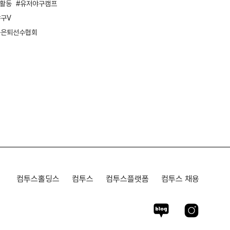
G활동
유저야구캠프
ESG
ESG활동
봉사활동
플로깅
구V
환경보호
구은퇴선수협회
컴투스홀딩스
컴투스
컴투스플랫폼
컴투스 채용