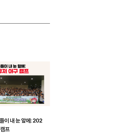
ESG활동
이 내 눈 앞에: 202
안양천을 걸으며 환경을 지키다,
 캠프
컴투스 플로깅 봉사활동