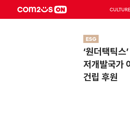
CULTUR
ESG
‘원더택틱스’
저개발국가 
건립 후원