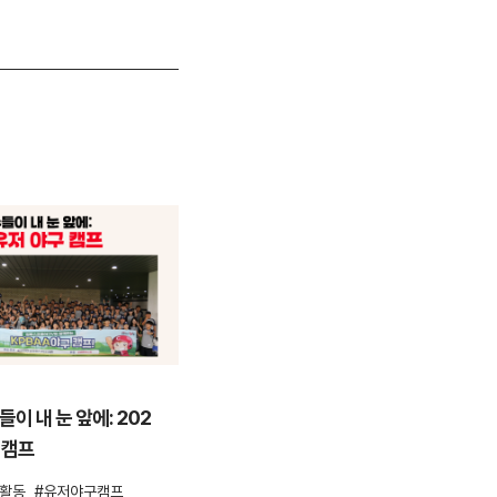
ESG활동
이 내 눈 앞에: 202
안양천을 걸으며 환경을 지키다,
 캠프
컴투스 플로깅 봉사활동
G활동
유저야구캠프
ESG
ESG활동
봉사활동
플로깅