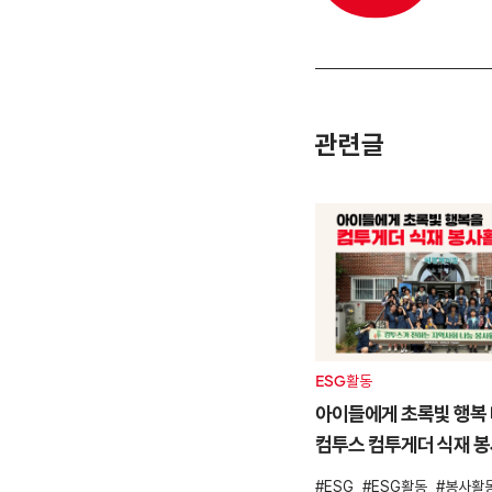
관련글
ESG활동
아이들에게 초록빛 행복 
컴투스 컴투게더 식재 
ESG
ESG활동
봉사활