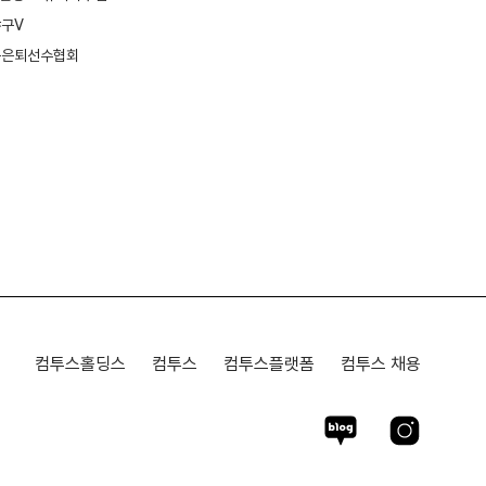
구V
환경보호
구은퇴선수협회
컴투스홀딩스
컴투스
컴투스플랫폼
컴투스 채용