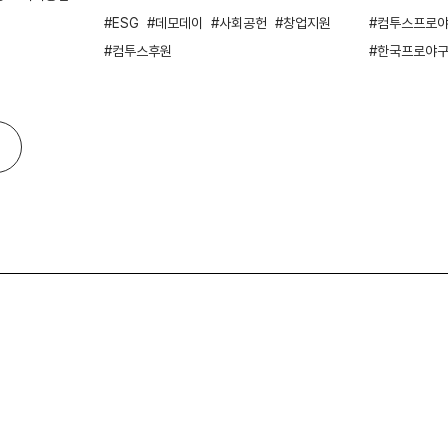
ESG
데모데이
사회공헌
창업지원
컴투스프로야
컴투스후원
한국프로야