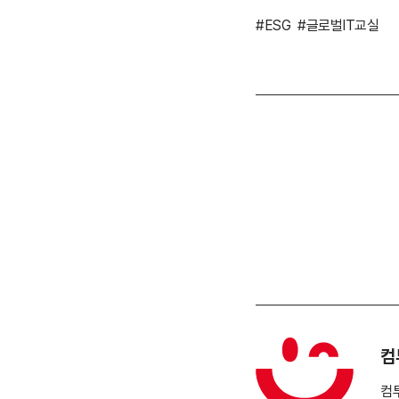
#ESG
#글로벌IT교실
컴
컴