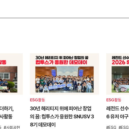
ESG활동
ESG활동
더하기,
30년 헤리티지 위에 피어난 창업
레전드 선수들
봉사활동
의 꿈: 컴투스가 응원한 SNUSV 3
6 유저 야구
8기 데모데이
동
사회공헌
ESG
ES