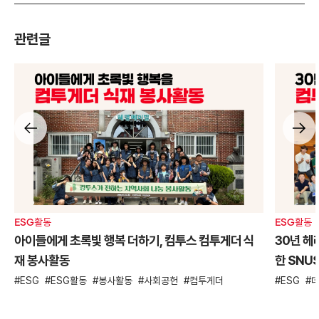
관련글
ESG활동
ESG활동
아이들에게 초록빛 행복 더하기, 컴투스 컴투게더 식
30년 헤
재 봉사활동
한 SNU
ESG
ESG활동
봉사활동
사회공헌
컴투게더
ESG