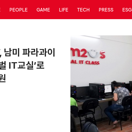
E
PEOPLE
GAME
LIFE
TECH
PRESS
ESG
’, 남미 파라과이
벌 IT교실’로
원