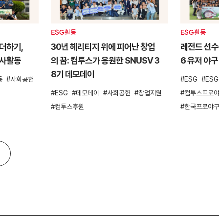
ESG활동
ESG활동
더하기,
30년 헤리티지 위에 피어난 창업
레전드 선수들
봉사활동
의 꿈: 컴투스가 응원한 SNUSV 3
6 유저 야구
8기 데모데이
동
사회공헌
ESG
ES
ESG
데모데이
사회공헌
창업지원
컴투스프로야
컴투스후원
한국프로야