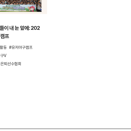
ESG활동
이 내 눈 앞에: 202
안양천을 걸으며 환경을 지키다,
 캠프
컴투스 플로깅 봉사활동
G활동
유저야구캠프
ESG
ESG활동
봉사활동
플로깅
구V
환경보호
구은퇴선수협회