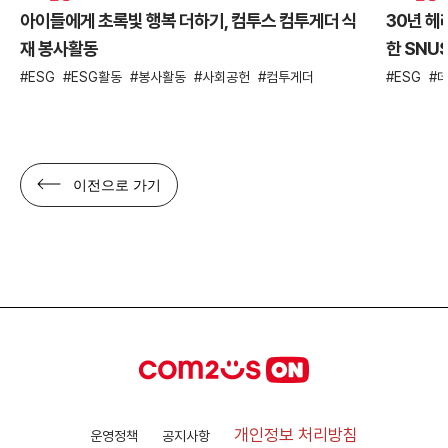
아이들에게 초록빛 행복 더하기, 컴투스 컴투게더 식
30년 헤
재 봉사활동
한 SNU
ESG
ESG활동
봉사활동
사회공헌
컴투게더
ESG
이전으로 가기
개인정보 처리방침
운영정책
공지사항