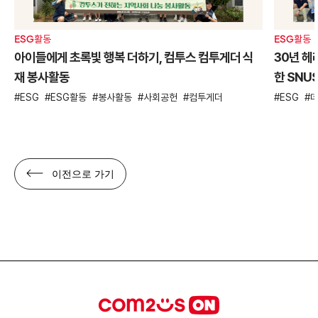
ESG활동
ESG활동
아이들에게 초록빛 행복 더하기, 컴투스 컴투게더 식
30년 헤
재 봉사활동
한 SNU
ESG
ESG활동
봉사활동
사회공헌
컴투게더
ESG
이전으로 가기