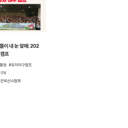
ESG활동
이 내 눈 앞에: 202
안양천을 걸으며 환경을 지키다,
 캠프
컴투스 플로깅 봉사활동
G활동
유저야구캠프
ESG
ESG활동
봉사활동
플로깅
구V
환경보호
구은퇴선수협회