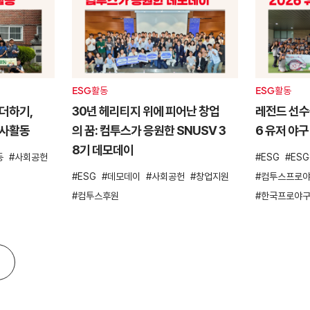
ESG활동
ESG활동
더하기,
30년 헤리티지 위에 피어난 창업
레전드 선수들
봉사활동
의 꿈: 컴투스가 응원한 SNUSV 3
6 유저 야구
8기 데모데이
동
사회공헌
ESG
ES
ESG
데모데이
사회공헌
창업지원
컴투스프로야
컴투스후원
한국프로야