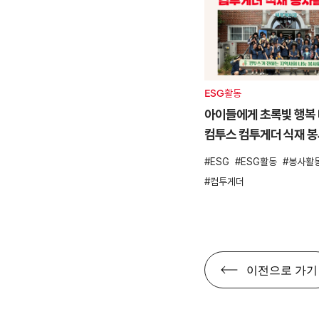
ESG활동
아이들에게 초록빛 행복 
컴투스 컴투게더 식재 
ESG
ESG활동
봉사활
컴투게더
이전으로 가기