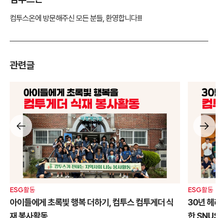
컴투스온에 방문해주신 모든 분들, 환영합니다!!!
관련글
ESG활동
ESG활동
아이들에게 초록빛 행복 더하기, 컴투스 컴투게더 식
30년 헤
재 봉사활동
한 SNU