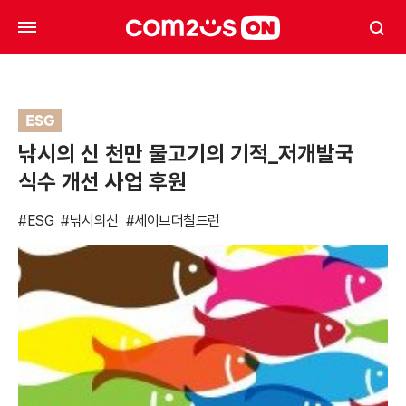
ESG
낚시의 신 천만 물고기의 기적_저개발국
식수 개선 사업 후원
#ESG
#낚시의신
#세이브더칠드런