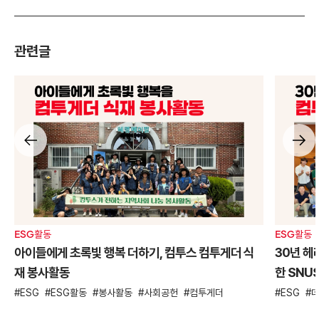
관련글
ESG활동
ESG활동
아이들에게 초록빛 행복 더하기, 컴투스 컴투게더 식
30년 헤
재 봉사활동
한 SNU
ESG
ESG활동
봉사활동
사회공헌
컴투게더
ESG