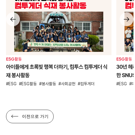
ESG활동
ESG활동
아이들에게 초록빛 행복 더하기, 컴투스 컴투게더 식
30년 헤
재 봉사활동
한 SNU
ESG
ESG활동
봉사활동
사회공헌
컴투게더
ESG
이전으로 가기