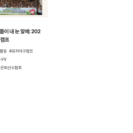
ESG활동
이 내 눈 앞에: 202
안양천을 걸으며 환경을 지키다,
 캠프
컴투스 플로깅 봉사활동
G활동
유저야구캠프
ESG
ESG활동
봉사활동
플로깅
구V
환경보호
구은퇴선수협회