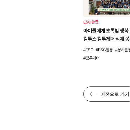
ESG활동
아이들에게 초록빛 행복 
컴투스 컴투게더 식재 
ESG
ESG활동
봉사활
컴투게더
이전으로 가기