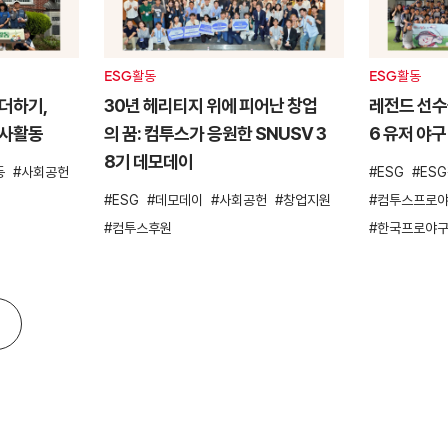
ESG활동
ESG활동
더하기,
30년 헤리티지 위에 피어난 창업
레전드 선수들
봉사활동
의 꿈: 컴투스가 응원한 SNUSV 3
6 유저 야구
8기 데모데이
동
사회공헌
ESG
ES
ESG
데모데이
사회공헌
창업지원
컴투스프로야
컴투스후원
한국프로야