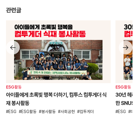
관련글
ESG활동
ESG활동
아이들에게 초록빛 행복 더하기, 컴투스 컴투게더 식
30년 헤
재 봉사활동
한 SNU
ESG
ESG활동
봉사활동
사회공헌
컴투게더
ESG