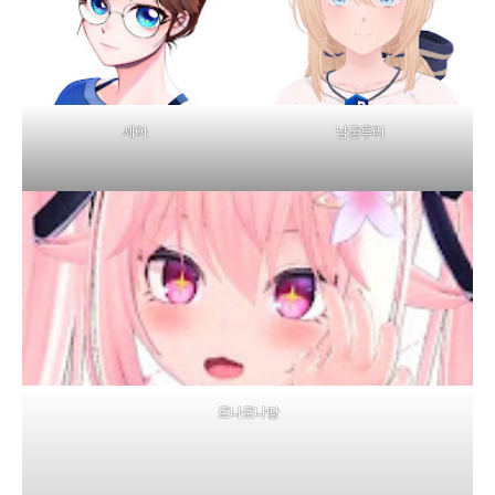
세아
남궁루리
로나로나땅