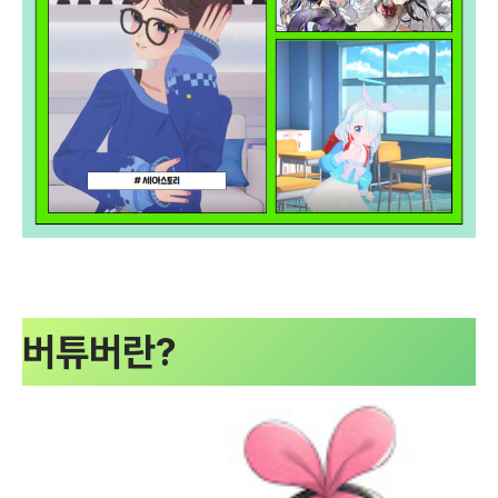
버튜버란?