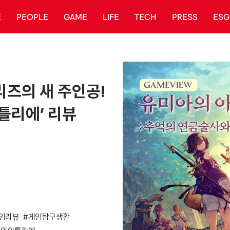
E
PEOPLE
GAME
LIFE
TECH
PRESS
ESG
즈의 새 주인공!
틀리에’ 리뷰
임리뷰
#게임탐구생활