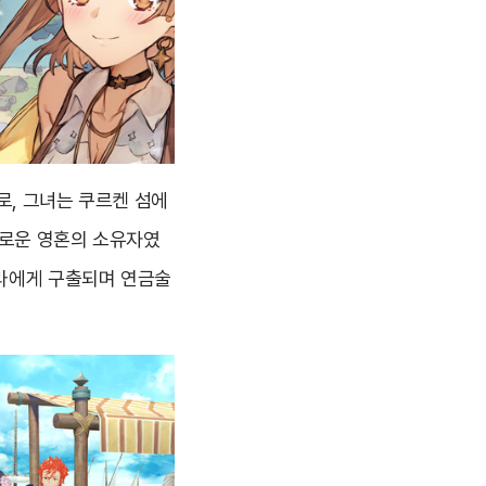
로, 그녀는 쿠르켄 섬에
유로운 영혼의 소유자였
릴라에게 구출되며 연금술