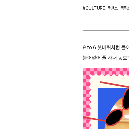
#CULTURE
#댄스
#동
9 to 6 쳇바퀴처럼 
불어넣어 줄 사내 동호회