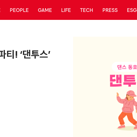
E
PEOPLE
GAME
LIFE
TECH
PRESS
ESG
파티! ‘댄투스’