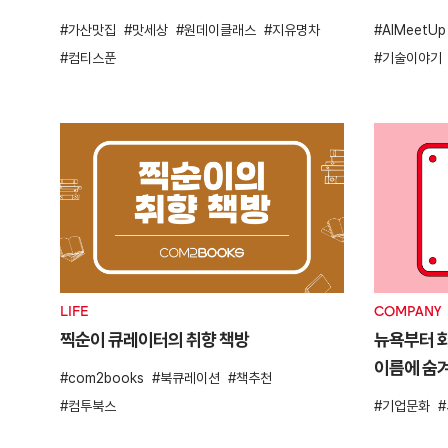
가산맛집
맛세상
원데이클래스
지유명차
AIMeetUp
컴티스푼
기술이야기
LIFE
COMPANY
찍순이 큐레이터의 취향 책방
뉴욕부터 화
이름에 숨
com2books
북큐레이션
책추천
컴투북스
기업문화