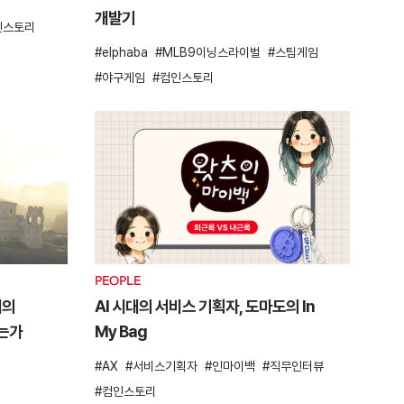
개발기
인스토리
elphaba
MLB9이닝스라이벌
스팀게임
야구게임
컴인스토리
PEOPLE
대의
AI 시대의 서비스 기획자, 도마도의 In
되는가
My Bag
AX
서비스기획자
인마이백
직무인터뷰
컴인스토리