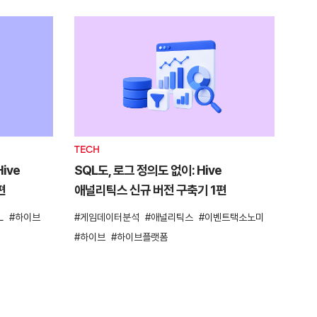
TECH
ive
SQL도, 로그 정의도 없이: Hive
편
애널리틱스 신규 버전 구축기 1편
L
하이브
게임데이터분석
애널리틱스
이벤트택소노미
하이브
하이브플랫폼