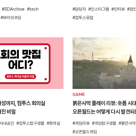
SDArchive
tech
담당자
인스타그램
인터뷰
컴
바이브코딩
컴투스유럽
GAME
성까지, 컴투스 회의실
붉은사막 플레이 리뷰: 숏폼 시
겨진 비밀
오픈월드는 어떻게 다시 발견
사내공간
컴투스탐구생활
회의실
게임리뷰
게임탐구생활
붉은사막
오픈월드게임