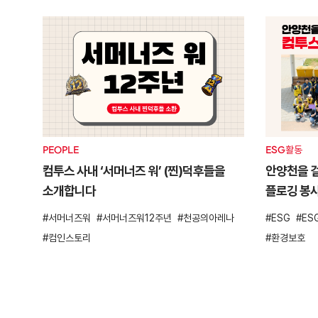
PEOPLE
ESG활동
컴투스 사내 ‘서머너즈 워’ (찐)덕후들을
안양천을 걸
소개합니다
플로깅 봉
서머너즈워
서머너즈워12주년
천공의아레나
ESG
ES
컴인스토리
환경보호