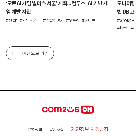
‘오픈AI 게임 빌더스 서울’ 개최… 컴투스, AI 기반 게
모니터링 
임 개발 지원
반 DB 
tech
게임해커톤
기술이야기
오픈AI
하이브
GroupRe
tech
이전으로 가기
개인정보 처리방침
운영정책
공지사항