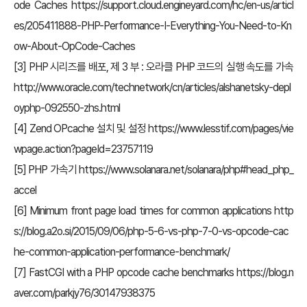
ode Caches
https://support.cloud.engineyard.com/hc/en-us/articl
es/205411888-PHP-Performance-I-Everything-You-Need-to-Kn
ow-About-OpCode-Caches
[3] PHP 시리즈를 배포, 제 3 부 : 오라클 PHP 코드의 실행 속도를 가속
http://www.oracle.com/technetwork/cn/articles/alshanetsky-depl
oyphp-092550-zhs.html
[4] Zend OPcache 설치 및 설정
https://www.lesstif.com/pages/vie
wpage.action?pageId=23757119
[5] PHP 가속기
https://www.solanara.net/solanara/php#head_php_
accel
[6] Minimum front page load times for common applications
http
s://blog.a2o.si/2015/09/06/php-5-6-vs-php-7-0-vs-opcode-cac
he-common-application-performance-benchmark/
[7] FastCGI with a PHP opcode cache benchmarks
https://blog.n
aver.com/parkjy76/30147938375