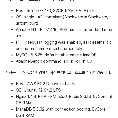
Host: Intel i7-3770, 32GB RAM, SATA disks
OS: single LXC container (Slackware in Slackware, c
ustom built)
Apache HTTPD 2.4.16, PHP runs as embedded mod
ule
HTTP request logging was enabled, as it seems it d
oes not influence results noticeably
MySQL 5.6.25, default table engine InnoDB
ApacheBench command: ab -k -c1 -n100
저자는 아래와 같은 환경에서 직접 벤치마크 테스트를 수행하였습니다.
Host: AWS EC2 Dokyo Instance
OS: Ubuntu 12.04.2 LTS
Nginx 1.4.4, PHP-FPM 5.5.6, Redis 2.6.16, 8vCore , 8
GB RAM
MariaDB 5.5.32 with connection pooling, 8vCore , 1
6GB RAM