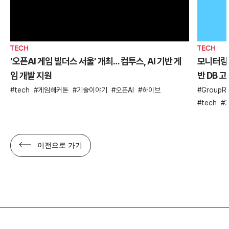
TECH
TECH
‘오픈AI 게임 빌더스 서울’ 개최… 컴투스, AI 기반 게
모니터링 
임 개발 지원
반 DB 
tech
게임해커톤
기술이야기
오픈AI
하이브
GroupRe
tech
이전으로 가기