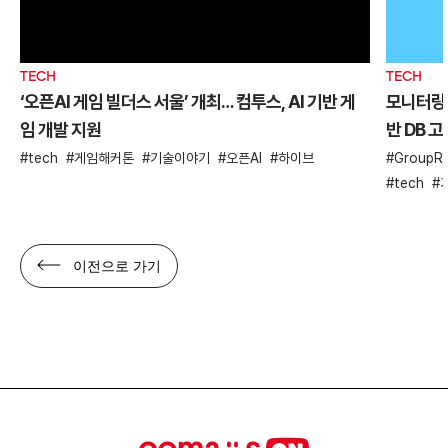
TECH
TECH
‘오픈AI 게임 빌더스 서울’ 개최… 컴투스, AI 기반 게
모니터링 
임 개발 지원
반 DB 
tech
게임해커톤
기술이야기
오픈AI
하이브
GroupRe
tech
이전으로 가기