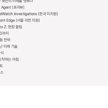
와 보안의 미래를 엿보다
y Agent (프리뷰)
dWatch Investigations (한국 미지원)
ront Edge (서울 리전 지원)
 to Z: 현장 꿀팁
AG까지
동 전략
난 미래 기술
간식
 시작하는 아침
트
부스