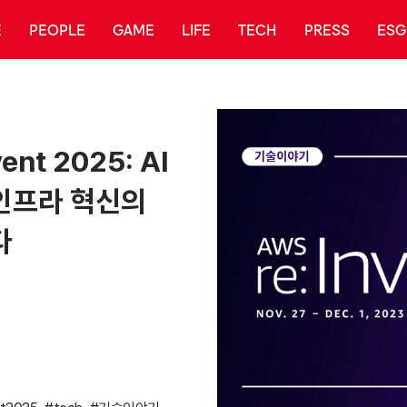
E
PEOPLE
GAME
LIFE
TECH
PRESS
ESG
ent 2025: AI
인프라 혁신의
다