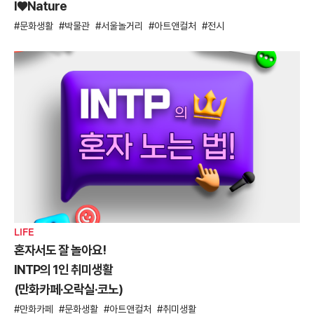
I♥Nature
문화생활
박물관
서울놀거리
아트앤컬처
전시
LIFE
혼자서도 잘 놀아요!
INTP의 1인 취미생활
(만화카페·오락실·코노)
만화카페
문화생활
아트앤컬처
취미생활