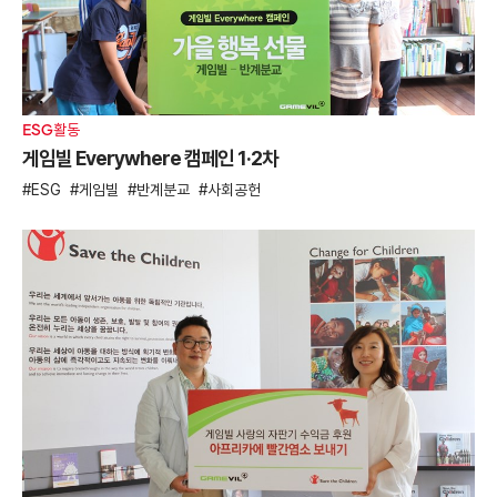
ESG활동
게임빌 Everywhere 캠페인 1·2차
ESG
게임빌
반계분교
사회공헌