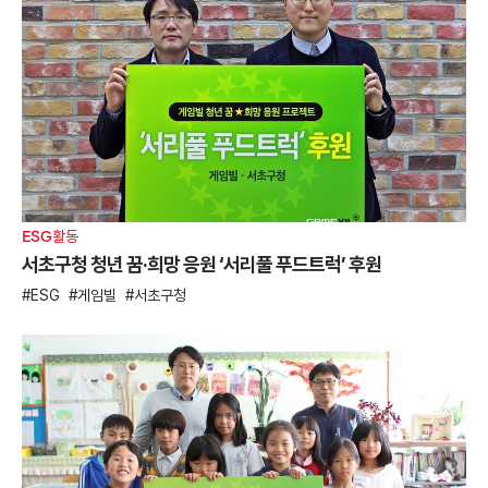
ESG활동
서초구청 청년 꿈·희망 응원 ‘서리풀 푸드트럭’ 후원
ESG
게임빌
서초구청