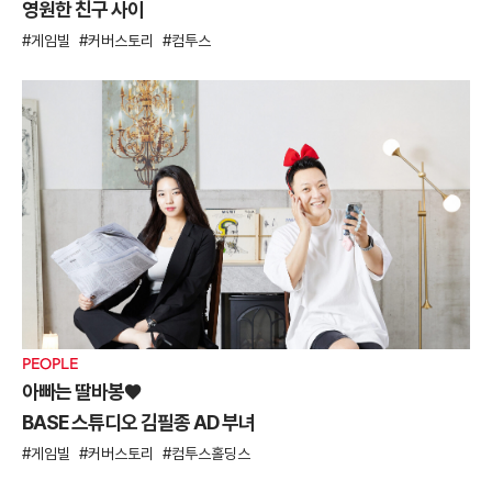
영원한 친구 사이
게임빌
커버스토리
컴투스
PEOPLE
아빠는 딸바봉♥
BASE 스튜디오 김필종 AD 부녀
게임빌
커버스토리
컴투스홀딩스