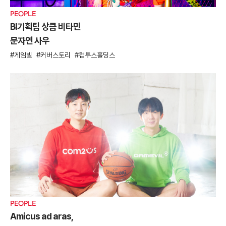
PEOPLE
BI기획팀 상큼 비타민
문자연 사우
게임빌
커버스토리
컴투스홀딩스
PEOPLE
Amicus ad aras,