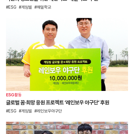
ESG
게임빌
해밀학교
ESG활동
글로벌 꿈·희망 응원 프로젝트 ‘레인보우 야구단’ 후원
ESG
게임빌
레인보우야구단