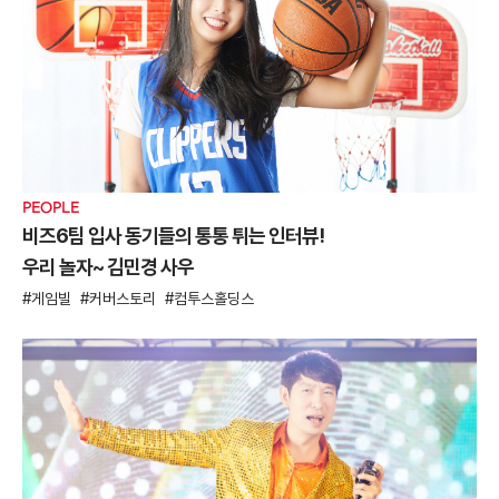
PEOPLE
비즈6팀 입사 동기들의 통통 튀는 인터뷰!
우리 놀자~ 김민경 사우
게임빌
커버스토리
컴투스홀딩스