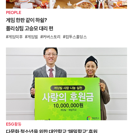
PEOPLE
게임 한판 같이 하쉴?
폴리싱팀 고승모 대리 편
게임덕후
게임빌
커버스토리
컴투스홀딩스
ESG활동
다문화 청소년을 위한 대안학교 ‘해밀학교’ 후원