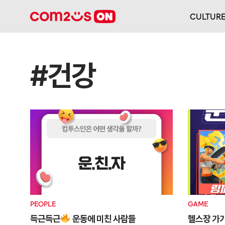
CULTUR
#건강
PEOPLE
GAME
득근득근
운동에 미친 사람들
헬스장 가