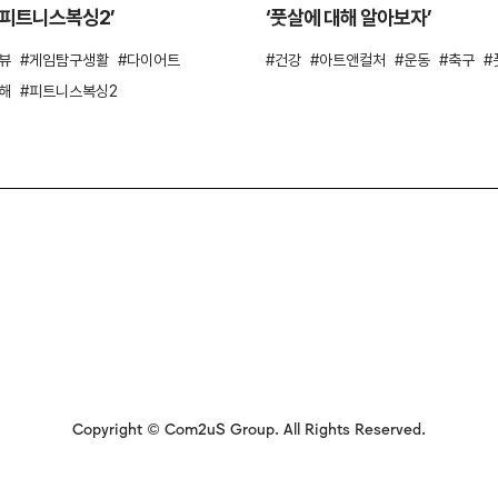
s 피트니스복싱2’
‘풋살에 대해 알아보자’
뷰
게임탐구생활
다이어트
건강
아트앤컬처
운동
축구
해
피트니스복싱2
Copyright © Com2uS Group. All Rights Reserved.