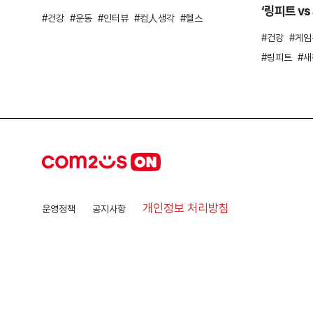
‘링피트 v
건강
운동
인터뷰
컴人생각
헬스
건강
게임
링피트
새
개인정보 처리방침
운영정책
공지사항