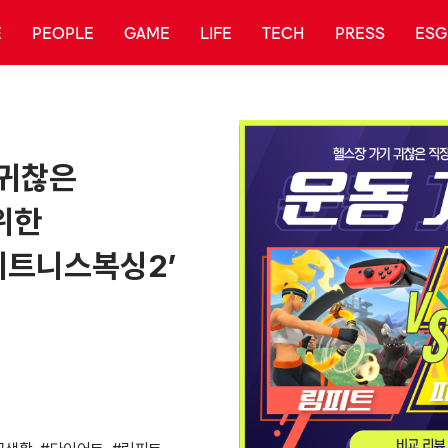
E
PEOPLE
GAME
LIFE
TECH
PRESS
ESG
 귀찮은
위한
 피트니스복싱2’