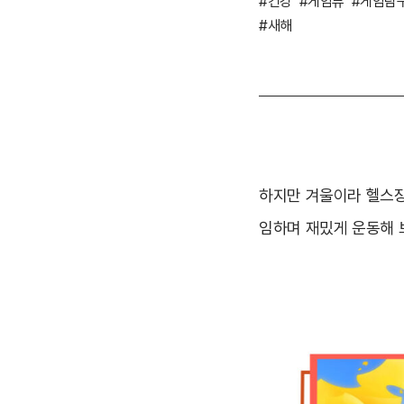
#건강
#게임뷰
#게임탐
#새해
하지만 겨울이라 헬스장
임하며 재밌게 운동해 보