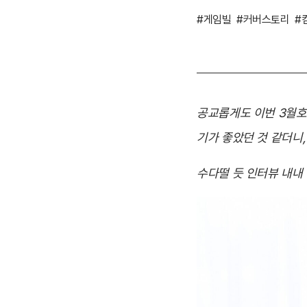
#게임빌
#커버스토리
#
공교롭게도 이번 3월호
기가 좋았던 것 같더니,
수다떨 듯 인터뷰 내내