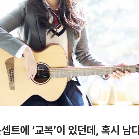
콘셉트에
‘
교복
’
이 있던데
,
혹시 남