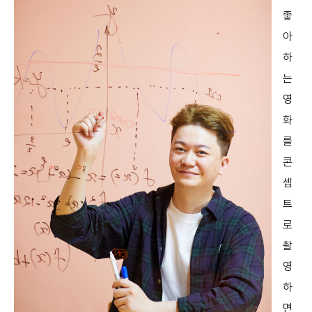
좋
아
하
는
영
화
를
콘
셉
트
로
촬
영
하
면