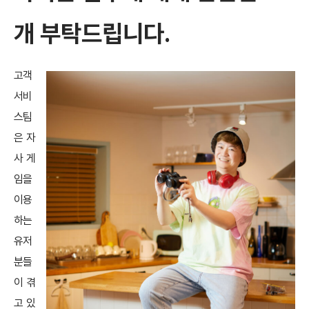
개 부탁드립니다.
고객
서비
스팀
은 자
사 게
임을
이용
하는
유저
분들
이 겪
고 있