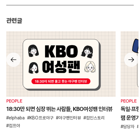
관련글
PEOPLE
PEOPLE
18:30만 되면 심장 뛰는 사람들, KBO여성팬 인터뷰
독일·프
램 운영
elphaba
KBO프로야구
야구팬인터뷰
컴인스토리
컴프야
담당자