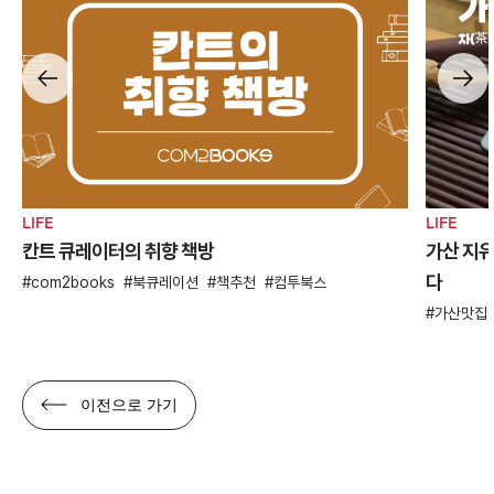
LIFE
LIFE
칸트 큐레이터의 취향 책방
가산 지유
다
com2books
북큐레이션
책추천
컴투북스
가산맛집
이전으로 가기