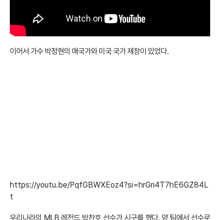
이어서 가수 박정현의 애국가와 미국 국가 제창이 있었다.
https://youtu.be/PqfGBWXEoz4?si=hrGn4T7hE6GZ84L
t
우리나라의 MLB 레전드 박찬호 선수가 시구를 했다. 양 팀에서 선수로