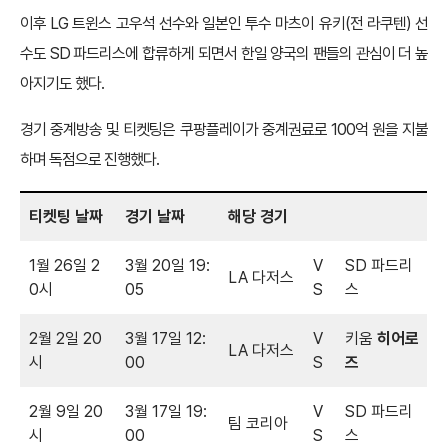
이후 LG 트윈스 고우석 선수와 일본인 투수 마츠이 유키(전 라쿠텐) 선
수도 SD 파드리스에 합류하게 되면서 한일 양국의 팬들의 관심이 더 높
아지기도 했다.
경기 중계방송 및 티켓팅은 쿠팡플레이가 중계권료로 100억 원을 지불
하며 독점으로 진행했다.
티켓팅 날짜
경기 날짜
해당 경기
1월 26일 2
3월 20일 19:
V
SD 파드리
LA 다저스
0시
05
S
스
2월 2일 20
3월 17일 12:
V
키움
히어로
LA 다저스
시
00
S
즈
2월 9일 20
3월 17일 19:
V
SD 파드리
팀 코리아
시
00
S
스